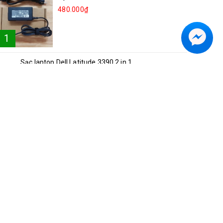
480.000₫
1
Sạc laptop Dell Latitude 3390 2 in 1
2
250.000₫
Sạc laptop Lenovo Ideapad 81NG S540-15
3
250.000₫
Sạc laptop Acer A514-52
4
300.000₫
Sạc laptop Asus Vivobook S15 K5504V
5
350.000₫
Sạc laptop Dell Inspiron 5482 2in1
6
250.000₫