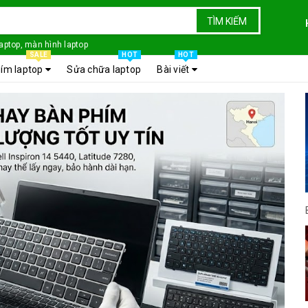
TÌM KIẾM
laptop, màn hình laptop
SALE
HOT
HOT
ím laptop
Sửa chữa laptop
Bài viết