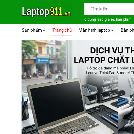
ổ cứng ssd giá rẻ, bàn phím 
Sản phẩm
Trang chủ
Màn hình laptop
Bàn ph