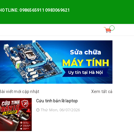
HOTLINE: 0986565911 0983069621
Bài viết mới cập nhật
Xem tất cả
Cứu tinh bản lề laptop
Thứ Mon, 06/07/2026