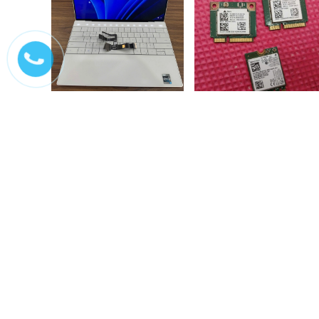
Sửa chữa laptop Dell xps
Sửa chữa wifi laptop
9310 không lên màn,...
Liên hệ
200.000₫