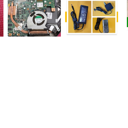
Sửa chữa quạt tản nhiệt
Sửa chữa, thay thế sạc pin
laptop
laptop
200.000₫
200.000₫