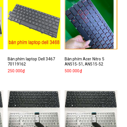
Bàn phím laptop Dell 3467
Bàn phím Acer Nitro 5
70119162
AN515-51, AN515-52
250.000₫
500.000₫