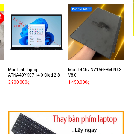
Màn hình laptop
Màn 144hz NV156FHM-NX3
Mà
ATNA40YK07 14.0 Oled 2.8k
V8.0
Re
2880x1800
3.900.000₫
1.450.000₫
1.