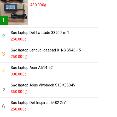
480.000₫
1
Sạc laptop Dell Latitude 3390 2 in 1
2
250.000₫
Sạc laptop Lenovo Ideapad 81NG S540-15
3
250.000₫
Sạc laptop Acer A514-52
4
300.000₫
Sạc laptop Asus Vivobook S15 K5504V
5
350.000₫
Sạc laptop Dell Inspiron 5482 2in1
6
250.000₫