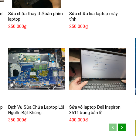
cơ
Sửa chữa thay thế bàn phím
Sửa chữa loa laptop máy
laptop
tính
250.000₫
250.000₫
op
Dịch Vụ Sửa Chữa Laptop Lỗi
Sửa vỏ laptop Dell Inspiron
Nguồn Bật Không...
3511 bung bản lề
350.000₫
400.000₫