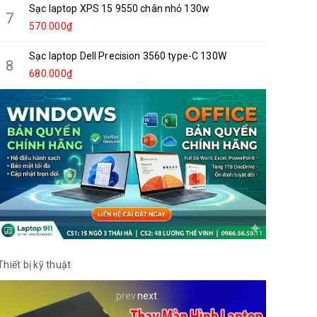
Sạc laptop XPS 15 9550 chân nhỏ 130w
7
570.000₫
Sạc laptop Dell Precision 3560 type-C 130W
8
680.000₫
Thiết bị kỹ thuật
prev
next