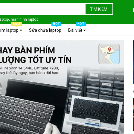
TÌM KIẾM
laptop, màn hình laptop
SALE
HOT
HOT
ím laptop
Sửa chữa laptop
Bài viết