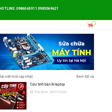
HOTLINE: 0986565911 0983069621
Bài viết mới cập nhật
Xem tất cả
Cứu tinh bản lề laptop
Thứ Mon, 06/07/2026