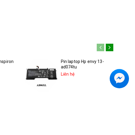
Inspiron
Pin laptop Hp envy 13-
ad074tu
Liên hệ
inspiron
Pin hp Spectre x360 13-
ae013dx 2LU96UA
Liên hệ