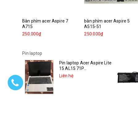
Bàn phím acer Aspire 7
bàn phím acer Aspire 5
A715
A515-51
250.000₫
250.000₫
Pin laptop
Pin laptop Acer Aspire Lite
15 AL15 71P...
Liên hệ
Pin laptop Asus Vivobook
14X K3405VC-KM006W
Liên hệ