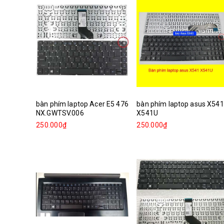
bàn phím laptop Acer E5 476
bàn phím laptop asus X541
NX.GWTSV.006
X541U
250.000₫
250.000₫