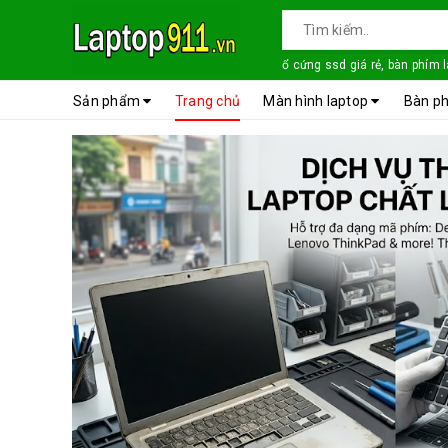
ổ cứng ssd giá rẻ, bàn phím 
Sản phẩm
Trang chủ
Màn hình laptop
Bàn ph