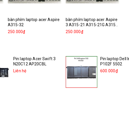
bàn phím laptop acer Aspire
bàn phím laptop acer Aspire
A315-32
3 A315-21 A315-21G A315-
31...
250.000₫
250.000₫
Pin laptop Acer Swift 3
Pin laptop Dell 
N20C12 AP20CBL
P102F 5502
Liên hệ
600.000₫
Pin laptop Acer Swift 3
Pin laptop Dell 
sf314-511 55QE N20C12...
5505
Liên hệ
600.000₫