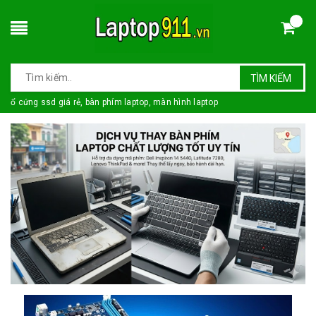
TÌM KIẾM
ổ cứng ssd giá rẻ, bàn phím laptop, màn hình laptop