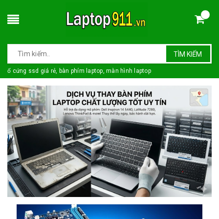
TÌM KIẾM
ổ cứng ssd giá rẻ, bàn phím laptop, màn hình laptop