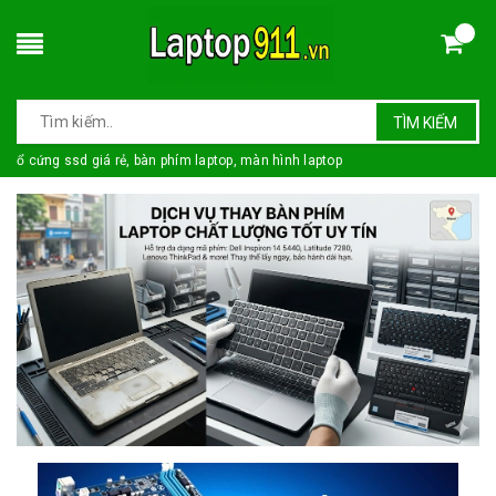
TÌM KIẾM
ổ cứng ssd giá rẻ, bàn phím laptop, màn hình laptop