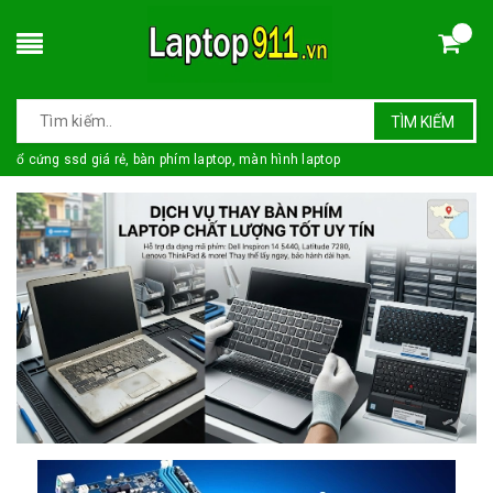
TÌM KIẾM
ổ cứng ssd giá rẻ, bàn phím laptop, màn hình laptop