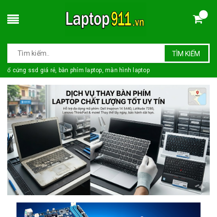
TÌM KIẾM
ổ cứng ssd giá rẻ, bàn phím laptop, màn hình laptop