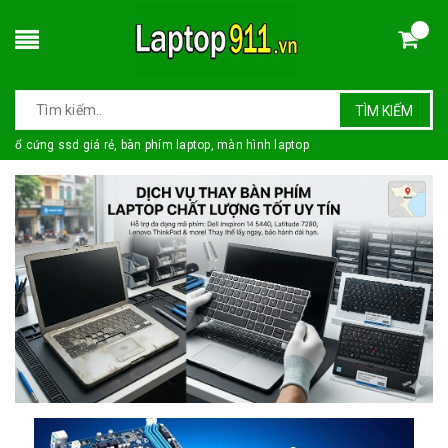
TÌM KIẾM
ổ cứng ssd giá rẻ, bàn phím laptop, màn hình laptop