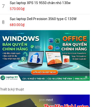
Sạc laptop XPS 15 9550 chân nhỏ 130w
7
570.000₫
Sạc laptop Dell Precision 3560 type-C 130W
8
680.000₫
Thiết bị kỹ thuật
prev
next