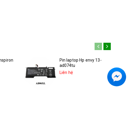
Inspiron
Pin laptop Hp envy 13-
ad074tu
Liên hệ
inspiron
Pin hp Spectre x360 13-
ae013dx 2LU96UA
Liên hệ