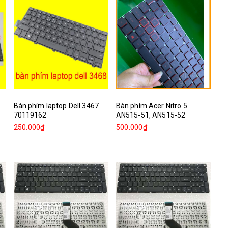
Bàn phím laptop Dell 3467
Bàn phím Acer Nitro 5
70119162
AN515-51, AN515-52
250.000₫
500.000₫