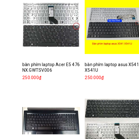
bàn phím laptop Acer E5 476
bàn phím laptop asus X541
NX.GWTSV.006
X541U
250.000₫
250.000₫