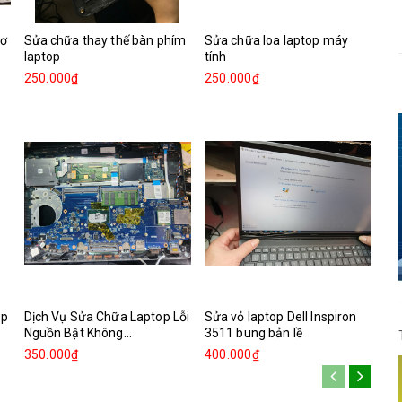
cơ
Sửa chữa thay thế bàn phím
Sửa chữa loa laptop máy
laptop
tính
250.000₫
250.000₫
op
Dịch Vụ Sửa Chữa Laptop Lỗi
Sửa vỏ laptop Dell Inspiron
Nguồn Bật Không...
3511 bung bản lề
350.000₫
400.000₫