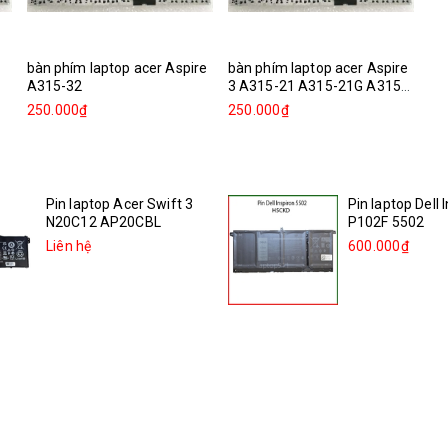
bàn phím laptop acer Aspire
bàn phím laptop acer Aspire
A315-32
3 A315-21 A315-21G A315-
31...
250.000₫
250.000₫
Pin laptop Acer Swift 3
Pin laptop Dell 
N20C12 AP20CBL
P102F 5502
Liên hệ
600.000₫
Pin laptop Acer Swift 3
Pin laptop Dell 
sf314-511 55QE N20C12...
5505
Liên hệ
600.000₫