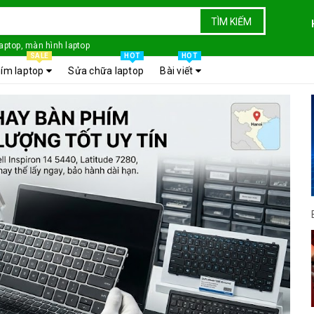
TÌM KIẾM
laptop, màn hình laptop
SALE
HOT
HOT
ím laptop
Sửa chữa laptop
Bài viết