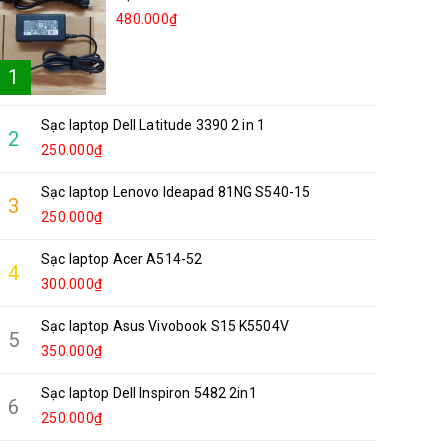
480.000₫
1
Sạc laptop Dell Latitude 3390 2 in 1
2
250.000₫
Sạc laptop Lenovo Ideapad 81NG S540-15
3
250.000₫
Sạc laptop Acer A514-52
4
300.000₫
Sạc laptop Asus Vivobook S15 K5504V
5
350.000₫
Sạc laptop Dell Inspiron 5482 2in1
6
250.000₫