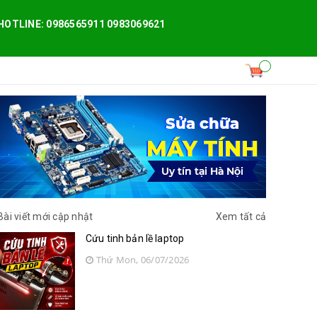
HOTLINE: 0986565911 0983069621
Bài viết mới cập nhật
Xem tất cả
Cứu tinh bản lề laptop
Thứ Mon, 06/07/2026