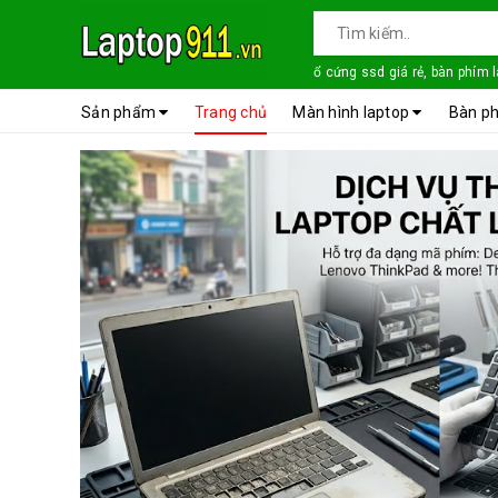
ổ cứng ssd giá rẻ, bàn phím 
Sản phẩm
Trang chủ
Màn hình laptop
Bàn ph