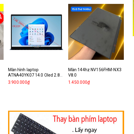
Màn hình laptop
Màn 144hz NV156FHM-NX3
Mà
ATNA40YK07 14.0 Oled 2.8k
V8.0
Re
2880x1800
3.900.000₫
1.450.000₫
1.