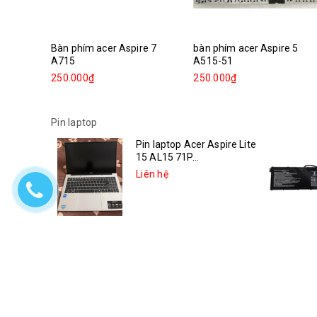
Bàn phím acer Aspire 7
bàn phím acer Aspire 5
A715
A515-51
250.000₫
250.000₫
Pin laptop
Pin laptop Acer Aspire Lite
15 AL15 71P...
Liên hệ
Pin laptop Asus Vivobook
14X K3405VC-KM006W
Liên hệ