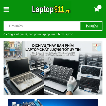
TÌM KIẾM
ổ cứng ssd giá rẻ, bàn phím laptop, màn hình laptop