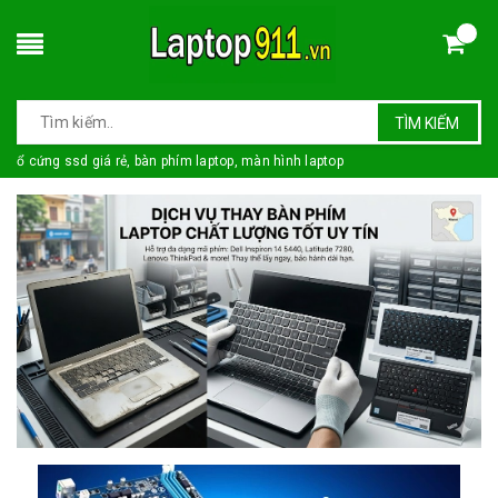
TÌM KIẾM
ổ cứng ssd giá rẻ, bàn phím laptop, màn hình laptop