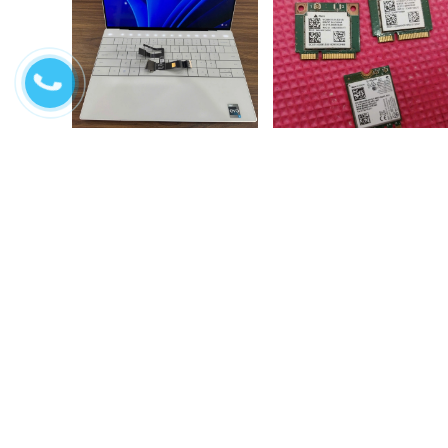
Sửa chữa laptop Dell xps
Sửa chữa wifi laptop
9310 không lên màn,...
Liên hệ
200.000₫