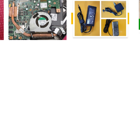
Sửa chữa quạt tản nhiệt
Sửa chữa, thay thế sạc pin
laptop
laptop
200.000₫
200.000₫