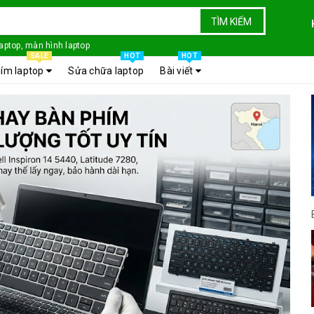
TÌM KIẾM
laptop, màn hình laptop
SALE
HOT
HOT
ím laptop
Sửa chữa laptop
Bài viết