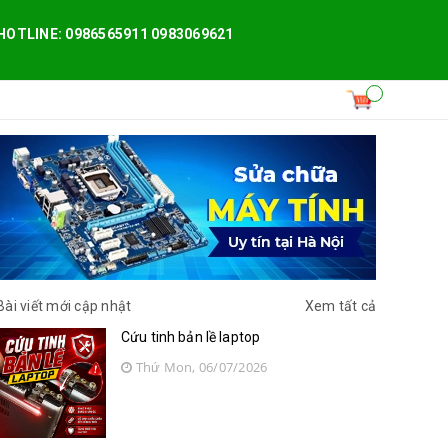
HOTLINE: 0986565911 0983069621
Bài viết mới cập nhật
Xem tất cả
Cứu tinh bản lề laptop
Thứ Mon, 06/07/2026