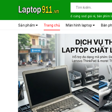
ổ cứng ssd giá rẻ, bàn phím 
Sản phẩm
Trang chủ
Màn hình laptop
Bàn ph