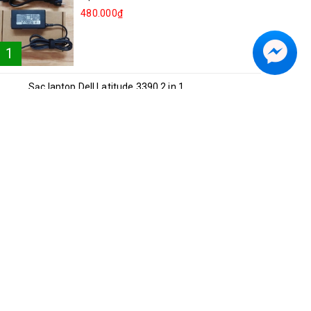
480.000₫
1
Sạc laptop Dell Latitude 3390 2 in 1
2
250.000₫
Sạc laptop Lenovo Ideapad 81NG S540-15
3
250.000₫
Sạc laptop Acer A514-52
4
300.000₫
Sạc laptop Asus Vivobook S15 K5504V
5
350.000₫
Sạc laptop Dell Inspiron 5482 2in1
6
250.000₫