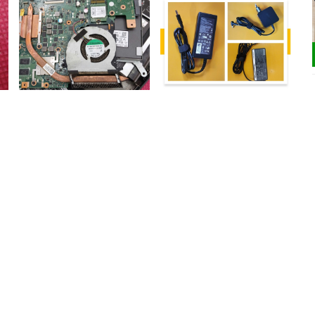
Sửa chữa quạt tản nhiệt
Sửa chữa, thay thế sạc pin
laptop
laptop
200.000₫
200.000₫