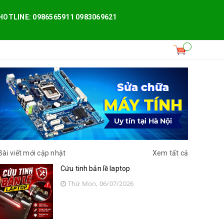
HOTLINE: 0986565911 0983069621
Bài viết mới cập nhật
Xem tất cả
Cứu tinh bản lề laptop
Thứ Mon, 06/07/2026