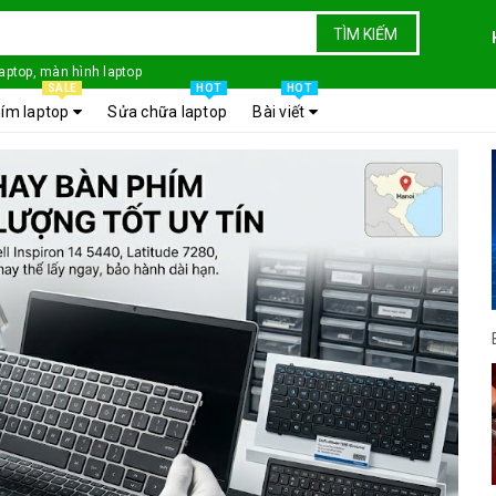
TÌM KIẾM
laptop, màn hình laptop
SALE
HOT
HOT
ím laptop
Sửa chữa laptop
Bài viết