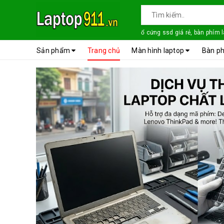
ổ cứng ssd giá rẻ, bàn phím 
Sản phẩm
Trang chủ
Màn hình laptop
Bàn ph