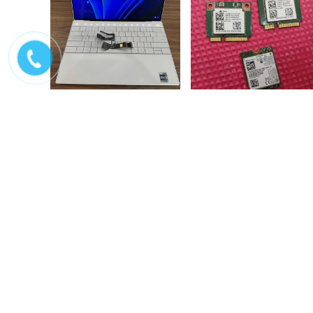
Sửa chữa laptop Dell xps
Sửa chữa wifi laptop
9310 không lên màn,...
Liên hệ
200.000₫