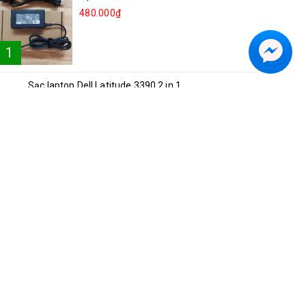
480.000₫
1
Sạc laptop Dell Latitude 3390 2 in 1
2
250.000₫
Sạc laptop Lenovo Ideapad 81NG S540-15
3
250.000₫
Sạc laptop Acer A514-52
4
300.000₫
Sạc laptop Asus Vivobook S15 K5504V
5
350.000₫
Sạc laptop Dell Inspiron 5482 2in1
6
250.000₫