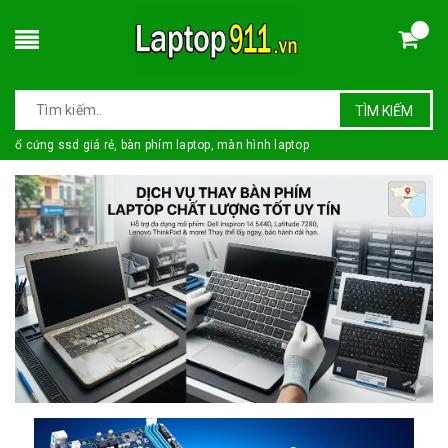
TÌM KIẾM
ổ cứng ssd giá rẻ, bàn phím laptop, màn hình laptop