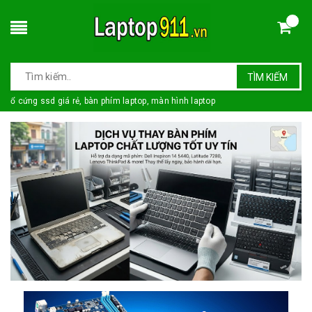
TÌM KIẾM
ổ cứng ssd giá rẻ, bàn phím laptop, màn hình laptop