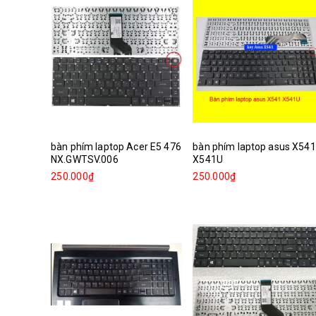
bàn phím laptop Acer E5 476
bàn phím laptop asus X541
NX.GWTSV.006
X541U
250.000₫
250.000₫