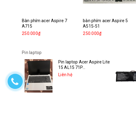
Bàn phím acer Aspire 7
bàn phím acer Aspire 5
A715
A515-51
250.000₫
250.000₫
Pin laptop
Pin laptop Acer Aspire Lite
15 AL15 71P...
Liên hệ
Pin laptop Asus Vivobook
14X K3405VC-KM006W
Liên hệ