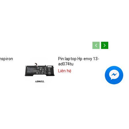
Inspiron
Pin laptop Hp envy 13-
ad074tu
Liên hệ
inspiron
Pin hp Spectre x360 13-
ae013dx 2LU96UA
Liên hệ