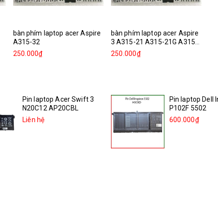
bàn phím laptop acer Aspire
bàn phím laptop acer Aspire
A315-32
3 A315-21 A315-21G A315-
31...
250.000₫
250.000₫
Pin laptop Acer Swift 3
Pin laptop Dell 
N20C12 AP20CBL
P102F 5502
Liên hệ
600.000₫
Pin laptop Acer Swift 3
Pin laptop Dell 
sf314-511 55QE N20C12...
5505
Liên hệ
600.000₫