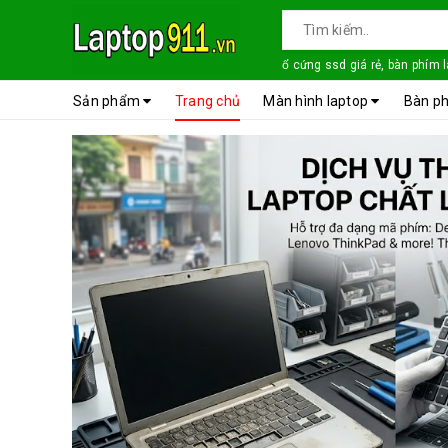
ổ cứng ssd giá rẻ, bàn phím 
Sản phẩm
Trang chủ
Màn hình laptop
Bàn ph