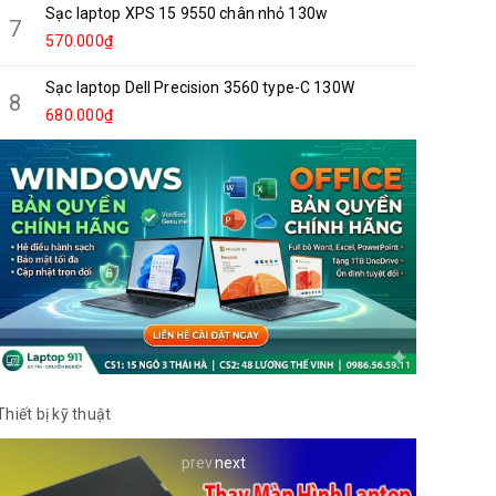
Sạc laptop XPS 15 9550 chân nhỏ 130w
7
570.000₫
Sạc laptop Dell Precision 3560 type-C 130W
8
680.000₫
Thiết bị kỹ thuật
prev
next