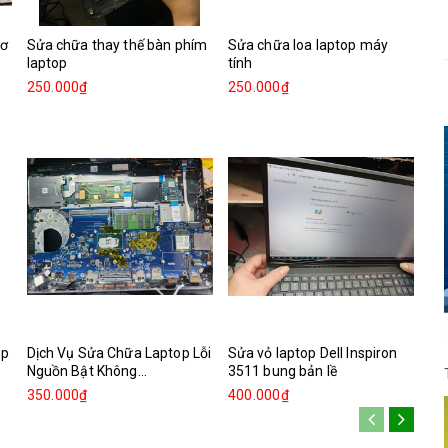
cơ
Sửa chữa thay thế bàn phím
Sửa chữa loa laptop máy
laptop
tính
250.000₫
250.000₫
op
Dịch Vụ Sửa Chữa Laptop Lỗi
Sửa vỏ laptop Dell Inspiron
Nguồn Bật Không...
3511 bung bản lề
350.000₫
400.000₫