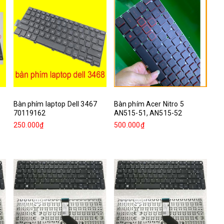
Bàn phím laptop Dell 3467
Bàn phím Acer Nitro 5
70119162
AN515-51, AN515-52
250.000₫
500.000₫