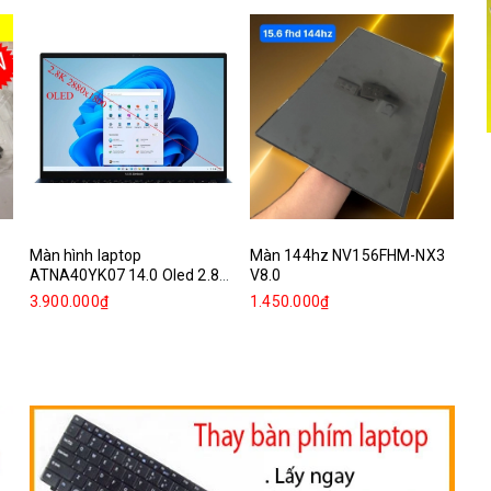
Màn hình laptop
Màn 144hz NV156FHM-NX3
Mà
ATNA40YK07 14.0 Oled 2.8k
V8.0
Re
2880x1800
3.900.000₫
1.450.000₫
1.