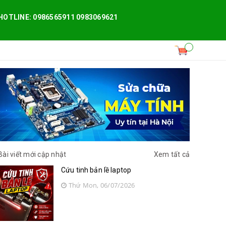
HOTLINE: 0986565911 0983069621
Bài viết mới cập nhật
Xem tất cả
Cứu tinh bản lề laptop
Thứ Mon, 06/07/2026