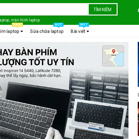
TÌM KIẾM
laptop, màn hình laptop
SALE
HOT
HOT
ím laptop
Sửa chữa laptop
Bài viết