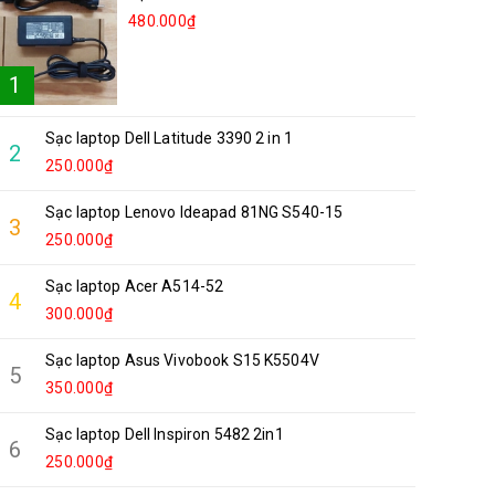
480.000₫
1
Sạc laptop Dell Latitude 3390 2 in 1
2
250.000₫
Sạc laptop Lenovo Ideapad 81NG S540-15
3
250.000₫
Sạc laptop Acer A514-52
4
300.000₫
Sạc laptop Asus Vivobook S15 K5504V
5
350.000₫
Sạc laptop Dell Inspiron 5482 2in1
6
250.000₫