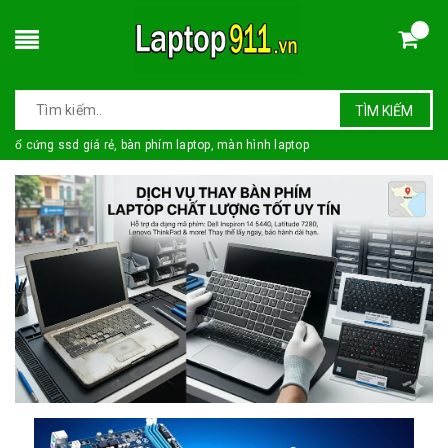
TÌM KIẾM
ổ cứng ssd giá rẻ, bàn phím laptop, màn hình laptop