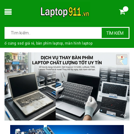
TÌM KIẾM
ổ cứng ssd giá rẻ, bàn phím laptop, màn hình laptop