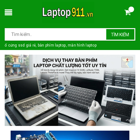
TÌM KIẾM
ổ cứng ssd giá rẻ, bàn phím laptop, màn hình laptop