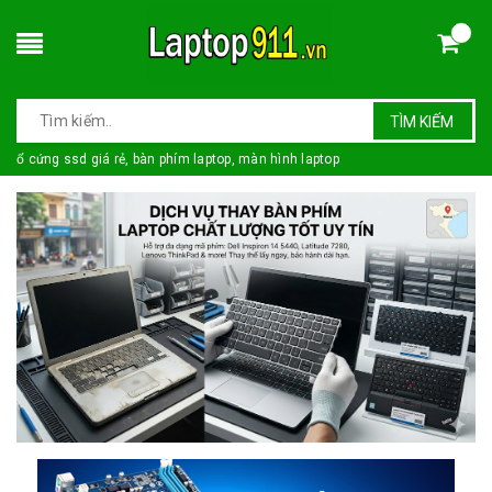
TÌM KIẾM
ổ cứng ssd giá rẻ, bàn phím laptop, màn hình laptop