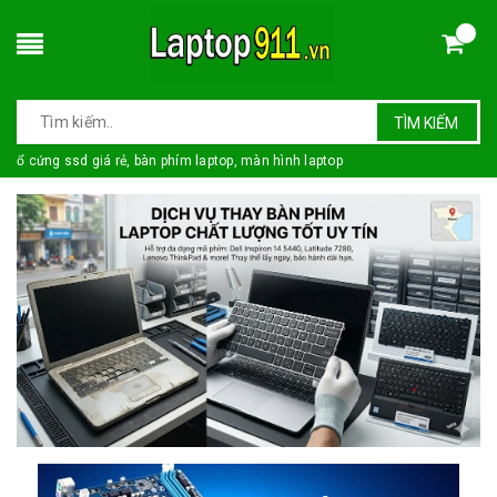
TÌM KIẾM
ổ cứng ssd giá rẻ, bàn phím laptop, màn hình laptop