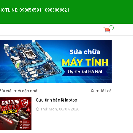
HOTLINE: 0986565911 0983069621
Bài viết mới cập nhật
Xem tất cả
Cứu tinh bản lề laptop
Thứ Mon, 06/07/2026