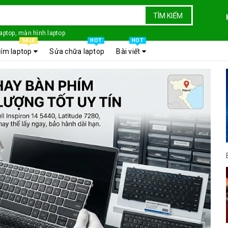
TÌM KIẾM
laptop, màn hình laptop
SALE
HOT
HOT
ím laptop
Sửa chữa laptop
Bài viết