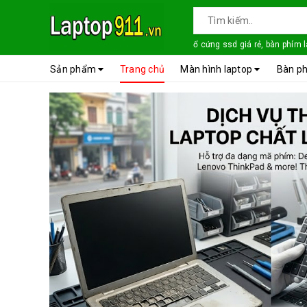
ổ cứng ssd giá rẻ, bàn phím 
Sản phẩm
Trang chủ
Màn hình laptop
Bàn ph