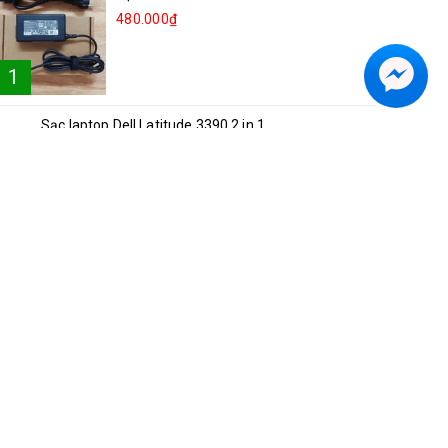
480.000₫
1
Sạc laptop Dell Latitude 3390 2 in 1
2
250.000₫
Sạc laptop Lenovo Ideapad 81NG S540-15
3
250.000₫
Sạc laptop Acer A514-52
4
300.000₫
Sạc laptop Asus Vivobook S15 K5504V
5
350.000₫
Sạc laptop Dell Inspiron 5482 2in1
6
250.000₫