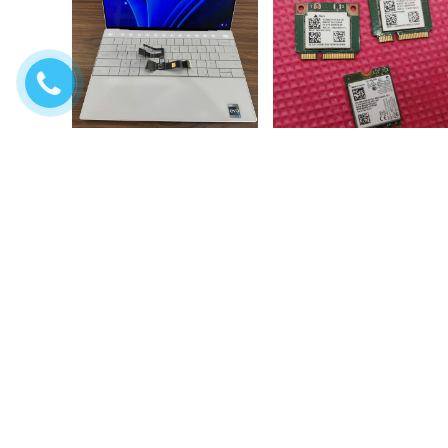
Sửa chữa laptop Dell xps
Sửa chữa wifi laptop
9310 không lên màn,...
Liên hệ
200.000₫