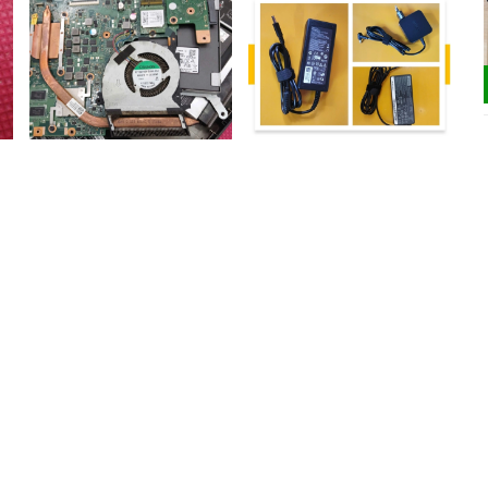
Sửa chữa quạt tản nhiệt
Sửa chữa, thay thế sạc pin
laptop
laptop
200.000₫
200.000₫