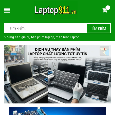
TÌM KIẾM
ổ cứng ssd giá rẻ, bàn phím laptop, màn hình laptop