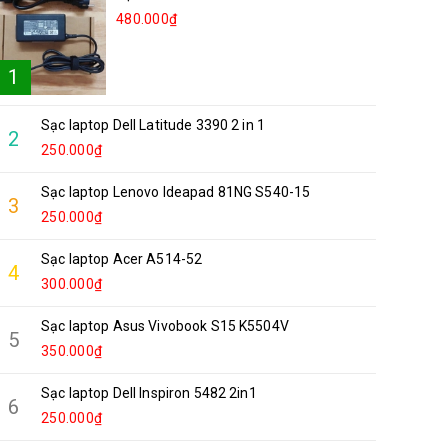
480.000₫
1
Sạc laptop Dell Latitude 3390 2 in 1
2
250.000₫
Sạc laptop Lenovo Ideapad 81NG S540-15
3
250.000₫
Sạc laptop Acer A514-52
4
300.000₫
Sạc laptop Asus Vivobook S15 K5504V
5
350.000₫
Sạc laptop Dell Inspiron 5482 2in1
6
250.000₫