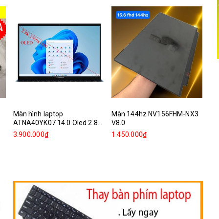
Màn hình laptop
Màn 144hz NV156FHM-NX3
Mà
ATNA40YK07 14.0 Oled 2.8k
V8.0
Re
2880x1800
3.900.000₫
1.450.000₫
1.