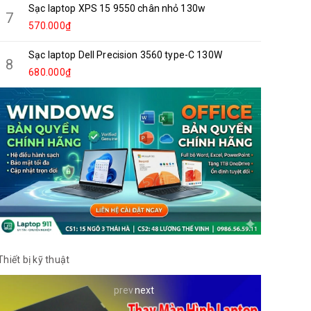
Sạc laptop XPS 15 9550 chân nhỏ 130w
7
570.000₫
Sạc laptop Dell Precision 3560 type-C 130W
8
680.000₫
Thiết bị kỹ thuật
prev
next