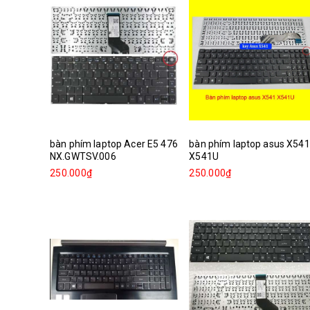
bàn phím laptop Acer E5 476
bàn phím laptop asus X541
NX.GWTSV.006
X541U
250.000₫
250.000₫