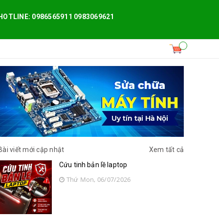
HOTLINE: 0986565911 0983069621
Bài viết mới cập nhật
Xem tất cả
Cứu tinh bản lề laptop
Thứ Mon, 06/07/2026