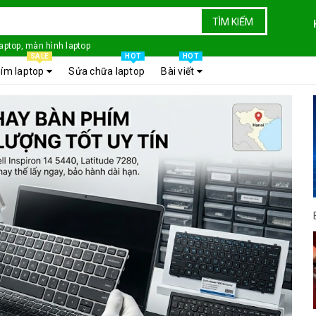
TÌM KIẾM
laptop, màn hình laptop
SALE
HOT
HOT
ím laptop
Sửa chữa laptop
Bài viết