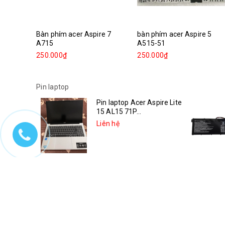
Bàn phím acer Aspire 7
bàn phím acer Aspire 5
A715
A515-51
250.000₫
250.000₫
Pin laptop
Pin laptop Acer Aspire Lite
15 AL15 71P...
Liên hệ
Pin laptop Asus Vivobook
14X K3405VC-KM006W
Liên hệ