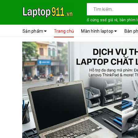
ổ cứng ssd giá rẻ, bàn phím 
Sản phẩm
Trang chủ
Màn hình laptop
Bàn ph