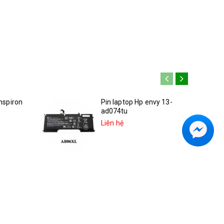
Inspiron
Pin laptop Hp envy 13-
ad074tu
Liên hệ
inspiron
Pin hp Spectre x360 13-
ae013dx 2LU96UA
Liên hệ