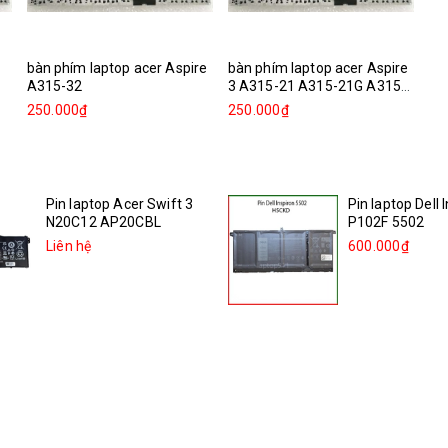
bàn phím laptop acer Aspire
bàn phím laptop acer Aspire
A315-32
3 A315-21 A315-21G A315-
31...
250.000₫
250.000₫
Pin laptop Acer Swift 3
Pin laptop Dell 
N20C12 AP20CBL
P102F 5502
Liên hệ
600.000₫
Pin laptop Acer Swift 3
Pin laptop Dell 
sf314-511 55QE N20C12...
5505
Liên hệ
600.000₫