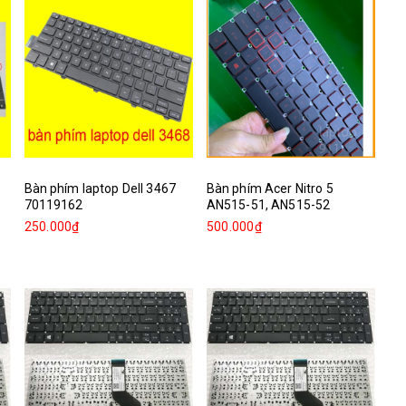
Bàn phím laptop Dell 3467
Bàn phím Acer Nitro 5
70119162
AN515-51, AN515-52
250.000₫
500.000₫