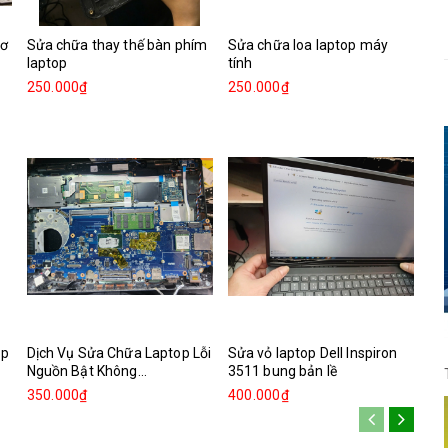
cơ
Sửa chữa thay thế bàn phím
Sửa chữa loa laptop máy
laptop
tính
250.000₫
250.000₫
op
Dịch Vụ Sửa Chữa Laptop Lỗi
Sửa vỏ laptop Dell Inspiron
Nguồn Bật Không...
3511 bung bản lề
350.000₫
400.000₫