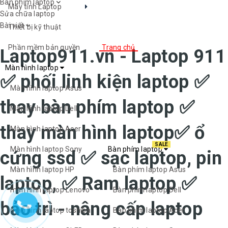
Bàn phím laptop
Máy tính Laptop
Sửa chữa laptop
Bài viết
Thiết bị kỹ thuật
Phần mềm bản quyền
Trang chủ
Laptop911.vn - Laptop 911
Màn hình laptop
✅ phối linh kiện laptop ✅
Màn hình laptop Asus
thay bàn phím laptop ✅
Màn hình laptop Dell
thay màn hình laptop✅ ổ
Màn hình laptop Acer
SALE
Màn hình laptop Sony
Bàn phím laptop
cứng ssd ✅ sạc laptop, pin
Màn hình laptop HP
Bàn phím laptop Asus
laptop, ✅ Ram laptop ✅
màn hình laptop Lenovo
Bàn phím laptop Dell
bảo trì - nâng cấp laptop
màn hình laptop toshiba
Bàn phím laptop Acer