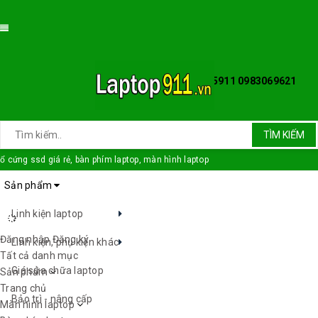
HOTLINE: 0986565911 0983069621
TÌM KIẾM
ổ cứng ssd giá rẻ, bàn phím laptop, màn hình laptop
Sản phẩm
Linh kiện laptop
Đăng nhập
Đăng ký
Linh kiện, phụ kiện khác
Tất cả danh mục
Giá sửa chữa laptop
Sản phẩm
Trang chủ
Bảo trì - nâng cấp
Màn hình laptop