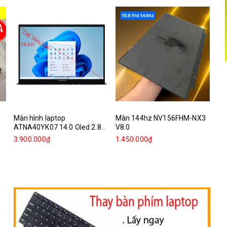
Màn hình laptop
Màn 144hz NV156FHM-NX3
Mà
ATNA40YK07 14.0 Oled 2.8k
V8.0
Re
2880x1800
3.900.000₫
1.450.000₫
1.