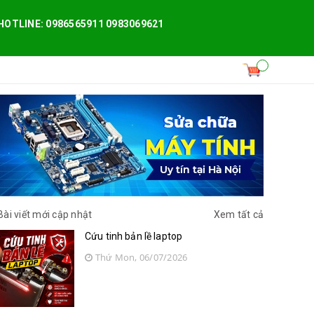
HOTLINE: 0986565911 0983069621
Bài viết mới cập nhật
Xem tất cả
Cứu tinh bản lề laptop
Thứ Mon, 06/07/2026