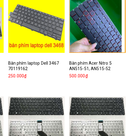
Bàn phím laptop Dell 3467
Bàn phím Acer Nitro 5
70119162
AN515-51, AN515-52
250.000₫
500.000₫