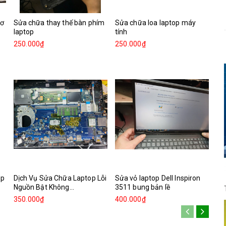
cơ
Sửa chữa thay thế bàn phím
Sửa chữa loa laptop máy
laptop
tính
250.000₫
250.000₫
op
Dịch Vụ Sửa Chữa Laptop Lỗi
Sửa vỏ laptop Dell Inspiron
Nguồn Bật Không...
3511 bung bản lề
350.000₫
400.000₫