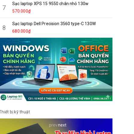
Sạc laptop XPS 15 9550 chân nhỏ 130w
7
570.000₫
Sạc laptop Dell Precision 3560 type-C 130W
8
680.000₫
Thiết bị kỹ thuật
prev
next