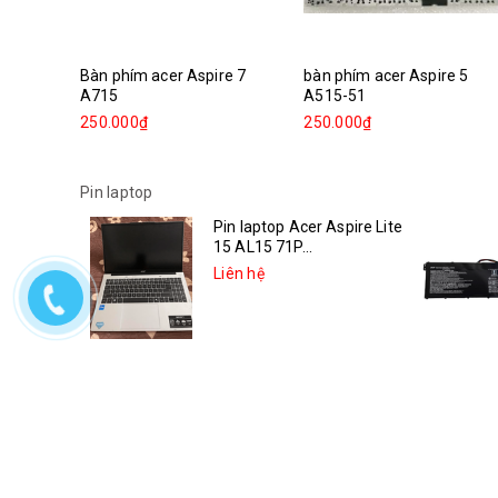
Bàn phím acer Aspire 7
bàn phím acer Aspire 5
A715
A515-51
250.000₫
250.000₫
Pin laptop
Pin laptop Acer Aspire Lite
15 AL15 71P...
Liên hệ
Pin laptop Asus Vivobook
14X K3405VC-KM006W
Liên hệ