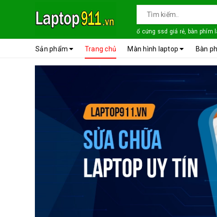
ổ cứng ssd giá rẻ, bàn phím 
Sản phẩm
Trang chủ
Màn hình laptop
Bàn ph