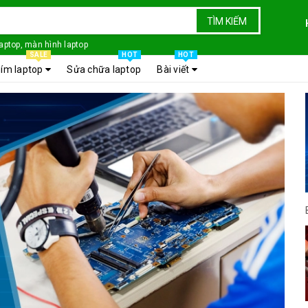
TÌM KIẾM
laptop, màn hình laptop
SALE
HOT
HOT
ím laptop
Sửa chữa laptop
Bài viết