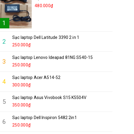
480.000₫
1
Sạc laptop Dell Latitude 3390 2 in 1
2
250.000₫
Sạc laptop Lenovo Ideapad 81NG S540-15
3
250.000₫
Sạc laptop Acer A514-52
4
300.000₫
Sạc laptop Asus Vivobook S15 K5504V
5
350.000₫
Sạc laptop Dell Inspiron 5482 2in1
6
250.000₫