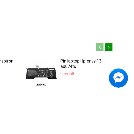
Inspiron
Pin laptop Hp envy 13-
ad074tu
Liên hệ
inspiron
Pin hp Spectre x360 13-
ae013dx 2LU96UA
Liên hệ