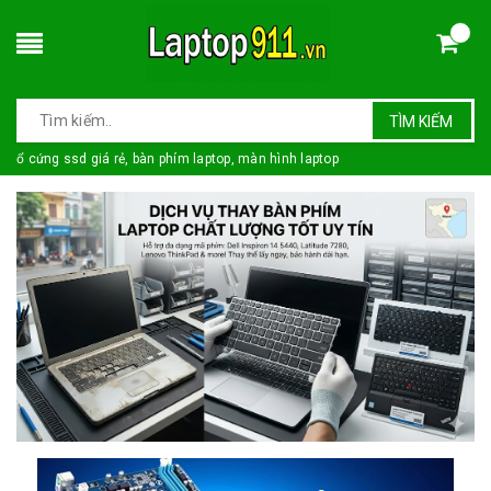
TÌM KIẾM
ổ cứng ssd giá rẻ, bàn phím laptop, màn hình laptop