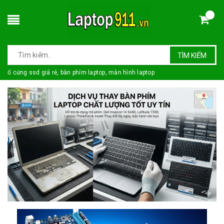
TÌM KIẾM
ổ cứng ssd giá rẻ, bàn phím laptop, màn hình laptop