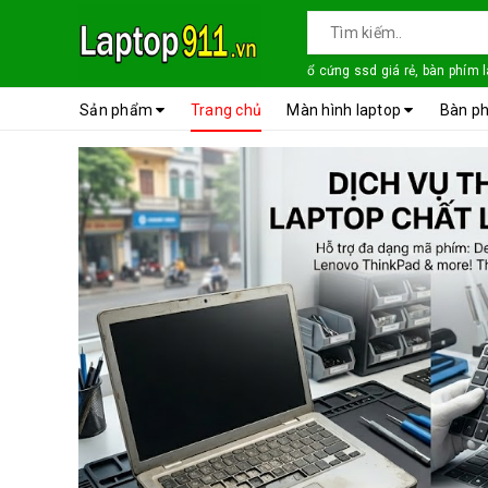
ổ cứng ssd giá rẻ, bàn phím 
Sản phẩm
Trang chủ
Màn hình laptop
Bàn ph