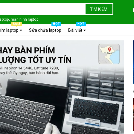
TÌM KIẾM
laptop, màn hình laptop
SALE
HOT
HOT
ím laptop
Sửa chữa laptop
Bài viết