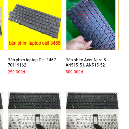
Bàn phím laptop Dell 3467
Bàn phím Acer Nitro 5
70119162
AN515-51, AN515-52
250.000₫
500.000₫