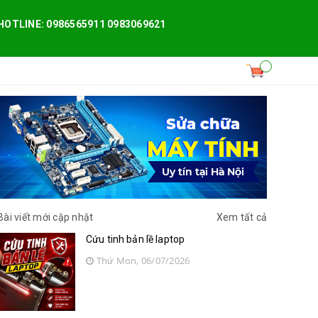
HOTLINE: 0986565911 0983069621
Bài viết mới cập nhật
Xem tất cả
Cứu tinh bản lề laptop
Thứ Mon, 06/07/2026