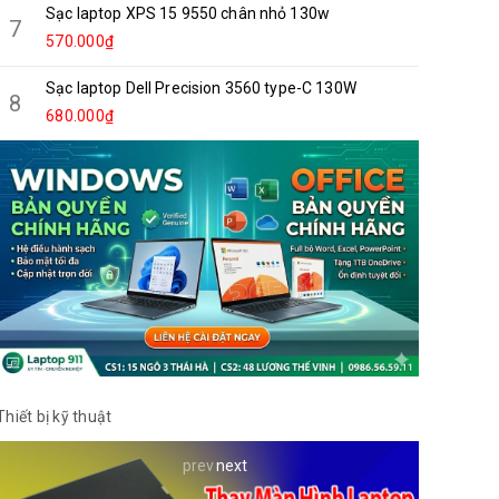
Sạc laptop XPS 15 9550 chân nhỏ 130w
7
570.000₫
Sạc laptop Dell Precision 3560 type-C 130W
8
680.000₫
Thiết bị kỹ thuật
prev
next