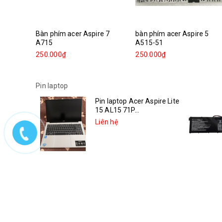
Bàn phím acer Aspire 7
bàn phím acer Aspire 5
A715
A515-51
250.000₫
250.000₫
Pin laptop
Pin laptop Acer Aspire Lite
15 AL15 71P...
Liên hệ
Pin laptop Asus Vivobook
14X K3405VC-KM006W
Liên hệ