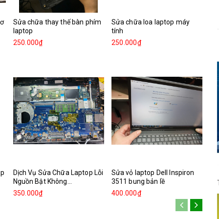
cơ
Sửa chữa thay thế bàn phím
Sửa chữa loa laptop máy
laptop
tính
250.000₫
250.000₫
op
Dịch Vụ Sửa Chữa Laptop Lỗi
Sửa vỏ laptop Dell Inspiron
Nguồn Bật Không...
3511 bung bản lề
350.000₫
400.000₫