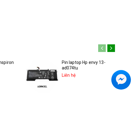
Inspiron
Pin laptop Hp envy 13-
ad074tu
Liên hệ
inspiron
Pin hp Spectre x360 13-
ae013dx 2LU96UA
Liên hệ