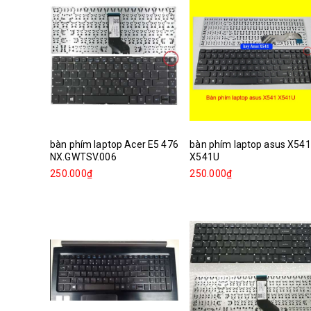
bàn phím laptop Acer E5 476
bàn phím laptop asus X541
NX.GWTSV.006
X541U
250.000₫
250.000₫