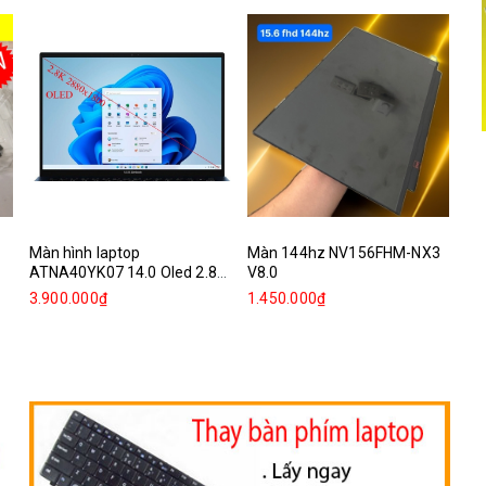
Màn hình laptop
Màn 144hz NV156FHM-NX3
Mà
ATNA40YK07 14.0 Oled 2.8k
V8.0
Re
2880x1800
3.900.000₫
1.450.000₫
1.