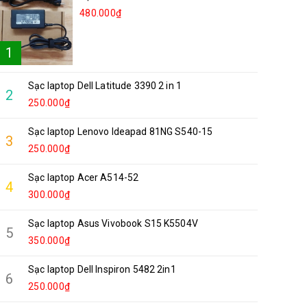
480.000₫
1
Sạc laptop Dell Latitude 3390 2 in 1
2
250.000₫
Sạc laptop Lenovo Ideapad 81NG S540-15
3
250.000₫
Sạc laptop Acer A514-52
4
300.000₫
Sạc laptop Asus Vivobook S15 K5504V
5
350.000₫
Sạc laptop Dell Inspiron 5482 2in1
6
250.000₫