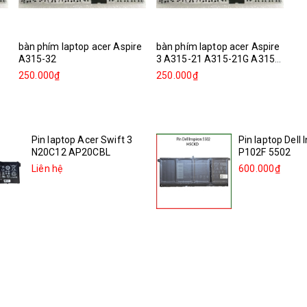
bàn phím laptop acer Aspire
bàn phím laptop acer Aspire
A315-32
3 A315-21 A315-21G A315-
31...
250.000₫
250.000₫
Pin laptop Acer Swift 3
Pin laptop Dell 
N20C12 AP20CBL
P102F 5502
Liên hệ
600.000₫
Pin laptop Acer Swift 3
Pin laptop Dell 
sf314-511 55QE N20C12...
5505
Liên hệ
600.000₫