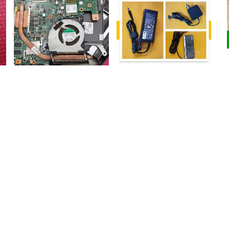
Sửa chữa quạt tản nhiệt
Sửa chữa, thay thế sạc pin
laptop
laptop
200.000₫
200.000₫