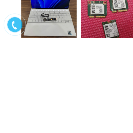
Sửa chữa laptop Dell xps
Sửa chữa wifi laptop
9310 không lên màn,...
Liên hệ
200.000₫