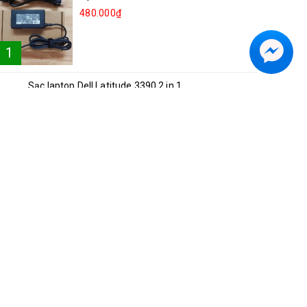
480.000₫
1
Sạc laptop Dell Latitude 3390 2 in 1
2
250.000₫
Sạc laptop Lenovo Ideapad 81NG S540-15
3
250.000₫
Sạc laptop Acer A514-52
4
300.000₫
Sạc laptop Asus Vivobook S15 K5504V
5
350.000₫
Sạc laptop Dell Inspiron 5482 2in1
6
250.000₫