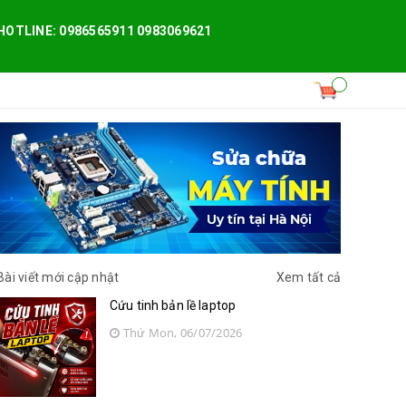
HOTLINE: 0986565911 0983069621
Bài viết mới cập nhật
Xem tất cả
Cứu tinh bản lề laptop
Thứ Mon, 06/07/2026