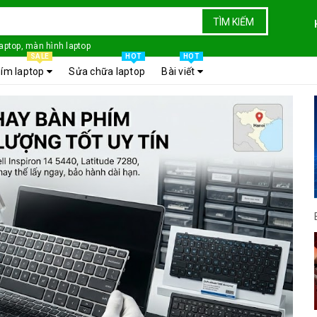
TÌM KIẾM
laptop, màn hình laptop
SALE
HOT
HOT
ím laptop
Sửa chữa laptop
Bài viết