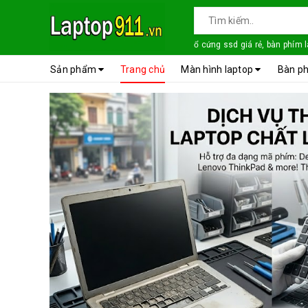
ổ cứng ssd giá rẻ, bàn phím 
Sản phẩm
Trang chủ
Màn hình laptop
Bàn ph