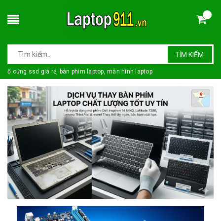
TÌM KIẾM
ổ cứng ssd giá rẻ, bàn phím laptop, màn hình laptop