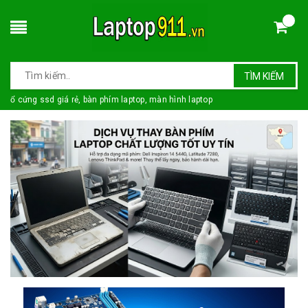
TÌM KIẾM
ổ cứng ssd giá rẻ, bàn phím laptop, màn hình laptop