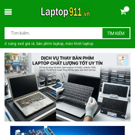
TÌM KIẾM
ổ cứng ssd giá rẻ, bàn phím laptop, màn hình laptop