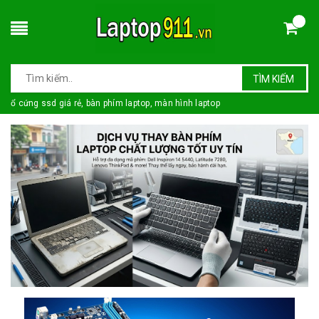
TÌM KIẾM
ổ cứng ssd giá rẻ, bàn phím laptop, màn hình laptop