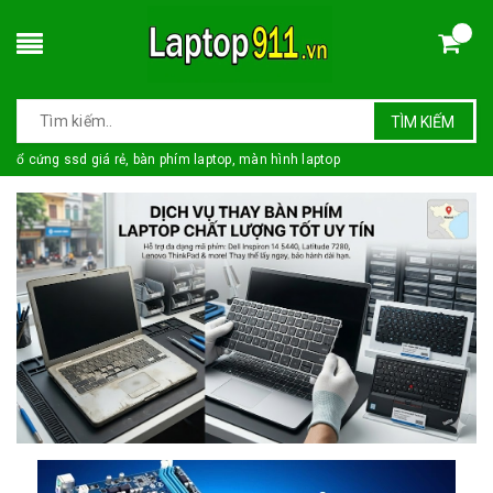
TÌM KIẾM
ổ cứng ssd giá rẻ, bàn phím laptop, màn hình laptop