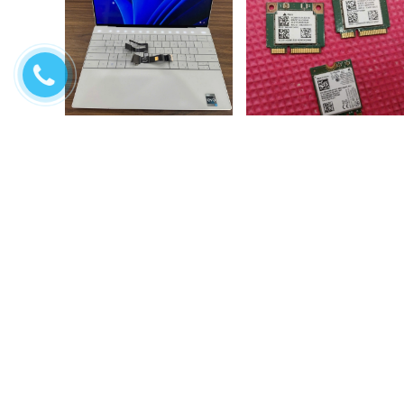
Sửa chữa laptop Dell xps
Sửa chữa wifi laptop
9310 không lên màn,...
Liên hệ
200.000₫