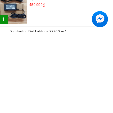
480.000₫
1
Sạc laptop Dell Latitude 3390 2 in 1
2
250.000₫
Sạc laptop Lenovo Ideapad 81NG S540-15
3
250.000₫
Sạc laptop Acer A514-52
4
300.000₫
Sạc laptop Asus Vivobook S15 K5504V
5
350.000₫
Sạc laptop Dell Inspiron 5482 2in1
6
250.000₫