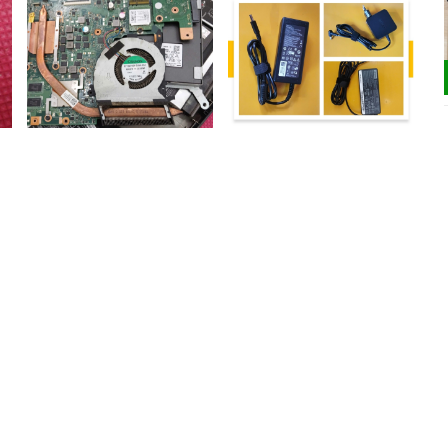
Sửa chữa quạt tản nhiệt
Sửa chữa, thay thế sạc pin
laptop
laptop
200.000₫
200.000₫