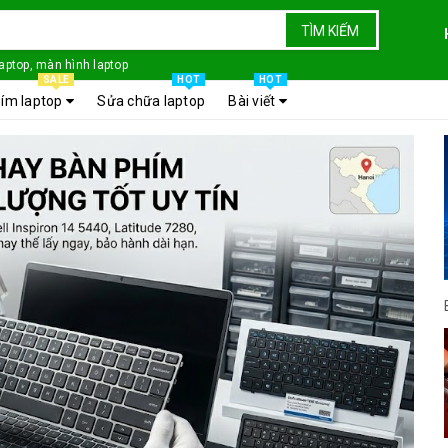
TÌM KIẾM
laptop, màn hình laptop
SALE
HOT
HOT
ím laptop
Sửa chữa laptop
Bài viết