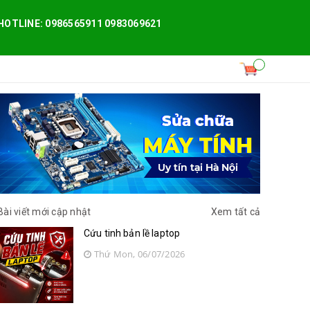
HOTLINE: 0986565911 0983069621
Bài viết mới cập nhật
Xem tất cả
Cứu tinh bản lề laptop
Thứ Mon, 06/07/2026