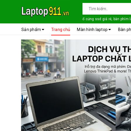
ổ cứng ssd giá rẻ, bàn phím 
Sản phẩm
Trang chủ
Màn hình laptop
Bàn ph