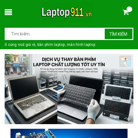
TÌM KIẾM
ổ cứng ssd giá rẻ, bàn phím laptop, màn hình laptop