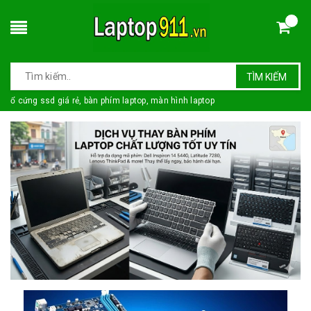
TÌM KIẾM
ổ cứng ssd giá rẻ, bàn phím laptop, màn hình laptop