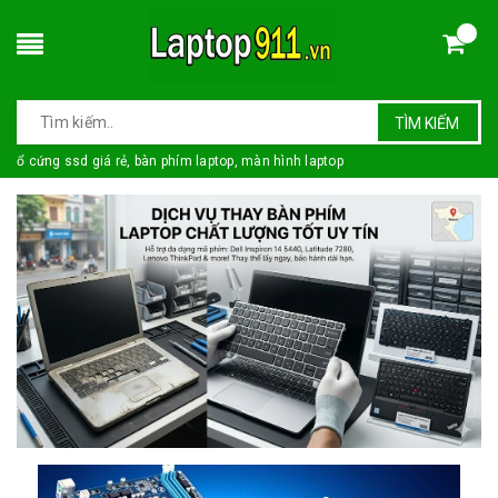
TÌM KIẾM
ổ cứng ssd giá rẻ, bàn phím laptop, màn hình laptop