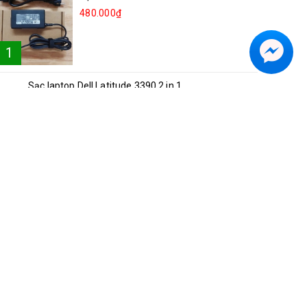
480.000₫
1
Sạc laptop Dell Latitude 3390 2 in 1
2
250.000₫
Sạc laptop Lenovo Ideapad 81NG S540-15
3
250.000₫
Sạc laptop Acer A514-52
4
300.000₫
Sạc laptop Asus Vivobook S15 K5504V
5
350.000₫
Sạc laptop Dell Inspiron 5482 2in1
6
250.000₫