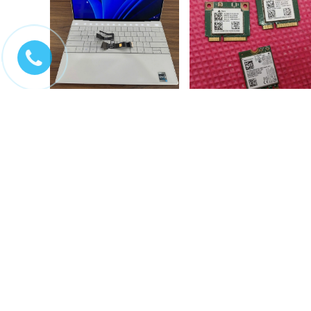
Sửa chữa laptop Dell xps
Sửa chữa wifi laptop
9310 không lên màn,...
Liên hệ
200.000₫