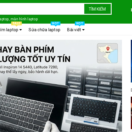
TÌM KIẾM
laptop, màn hình laptop
SALE
HOT
HOT
ím laptop
Sửa chữa laptop
Bài viết