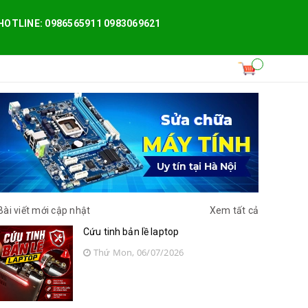
HOTLINE: 0986565911 0983069621
Bài viết mới cập nhật
Xem tất cả
Cứu tinh bản lề laptop
Thứ Mon, 06/07/2026