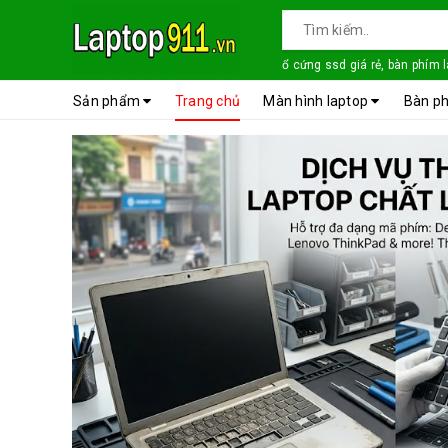
ổ cứng ssd giá rẻ, bàn phím 
Sản phẩm
Trang chủ
Màn hình laptop
Bàn ph