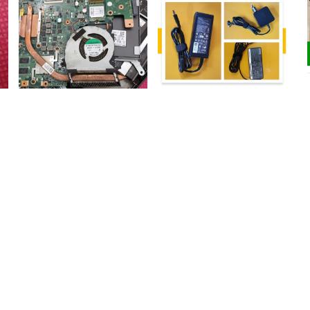
Sửa chữa quạt tản nhiệt
Sửa chữa, thay thế sạc pin
laptop
laptop
200.000₫
200.000₫