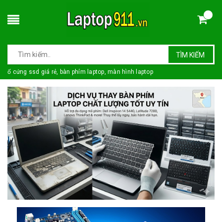
TÌM KIẾM
ổ cứng ssd giá rẻ, bàn phím laptop, màn hình laptop