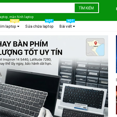
TÌM KIẾM
laptop, màn hình laptop
SALE
HOT
HOT
ím laptop
Sửa chữa laptop
Bài viết