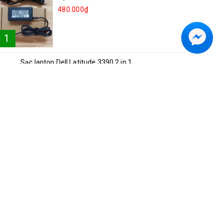
480.000₫
1
Sạc laptop Dell Latitude 3390 2 in 1
2
250.000₫
Sạc laptop Lenovo Ideapad 81NG S540-15
3
250.000₫
Sạc laptop Acer A514-52
4
300.000₫
Sạc laptop Asus Vivobook S15 K5504V
5
350.000₫
Sạc laptop Dell Inspiron 5482 2in1
6
250.000₫