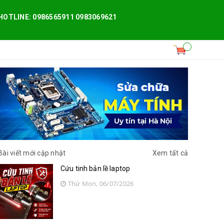
HOTLINE: 0986565911 0983069621
Bài viết mới cập nhật
Xem tất cả
Cứu tinh bản lề laptop
Thứ Mon, 06/07/2026