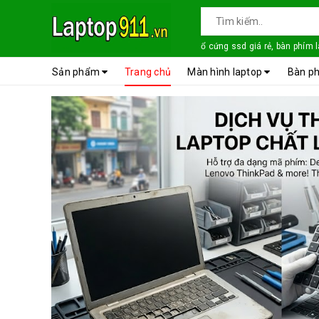
ổ cứng ssd giá rẻ, bàn phím 
Sản phẩm
Trang chủ
Màn hình laptop
Bàn ph