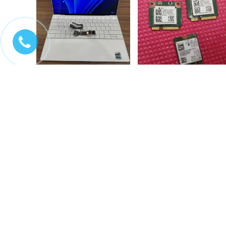
Sửa chữa laptop Dell xps
Sửa chữa wifi laptop
9310 không lên màn,...
Liên hệ
200.000₫