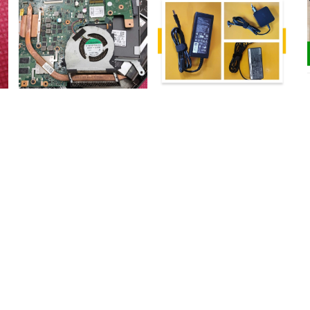
Sửa chữa quạt tản nhiệt
Sửa chữa, thay thế sạc pin
laptop
laptop
200.000₫
200.000₫