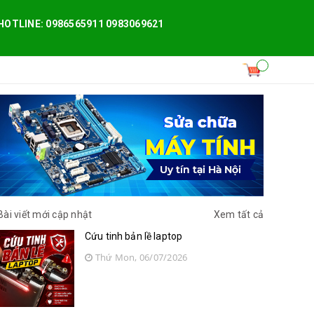
HOTLINE: 0986565911 0983069621
Bài viết mới cập nhật
Xem tất cả
Cứu tinh bản lề laptop
Thứ Mon, 06/07/2026