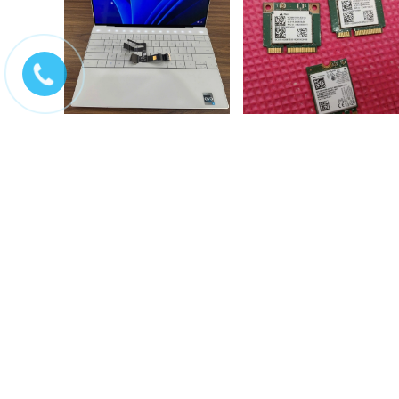
Sửa chữa laptop Dell xps
Sửa chữa wifi laptop
9310 không lên màn,...
Liên hệ
200.000₫