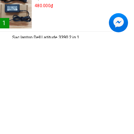
480.000₫
1
Sạc laptop Dell Latitude 3390 2 in 1
2
250.000₫
Sạc laptop Lenovo Ideapad 81NG S540-15
3
250.000₫
Sạc laptop Acer A514-52
4
300.000₫
Sạc laptop Asus Vivobook S15 K5504V
5
350.000₫
Sạc laptop Dell Inspiron 5482 2in1
6
250.000₫