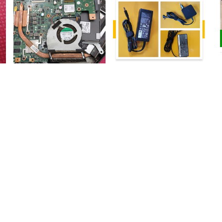
Sửa chữa quạt tản nhiệt
Sửa chữa, thay thế sạc pin
laptop
laptop
200.000₫
200.000₫