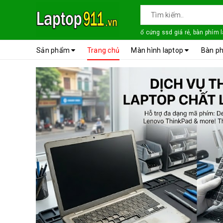
ổ cứng ssd giá rẻ, bàn phím 
Sản phẩm
Trang chủ
Màn hình laptop
Bàn ph