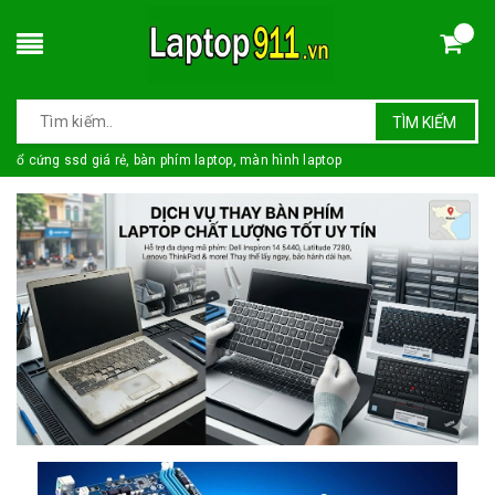
TÌM KIẾM
ổ cứng ssd giá rẻ, bàn phím laptop, màn hình laptop