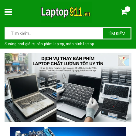
TÌM KIẾM
ổ cứng ssd giá rẻ, bàn phím laptop, màn hình laptop