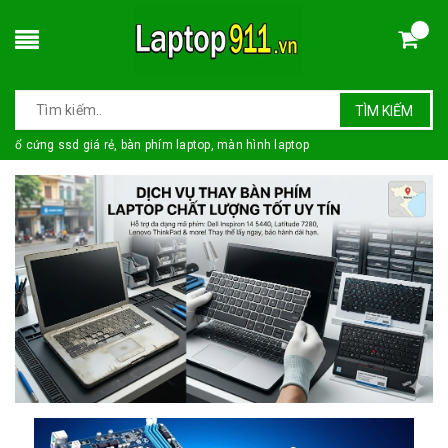
TÌM KIẾM
ổ cứng ssd giá rẻ, bàn phím laptop, màn hình laptop