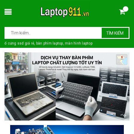
TÌM KIẾM
ổ cứng ssd giá rẻ, bàn phím laptop, màn hình laptop