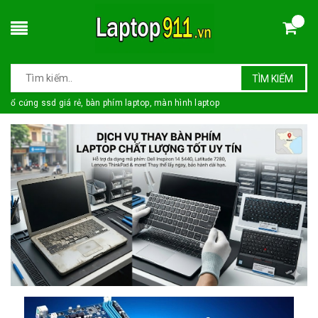
TÌM KIẾM
ổ cứng ssd giá rẻ, bàn phím laptop, màn hình laptop