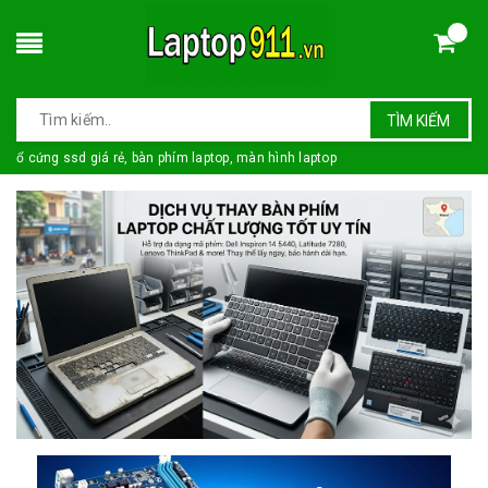
TÌM KIẾM
ổ cứng ssd giá rẻ, bàn phím laptop, màn hình laptop