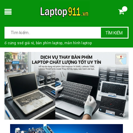
TÌM KIẾM
ổ cứng ssd giá rẻ, bàn phím laptop, màn hình laptop